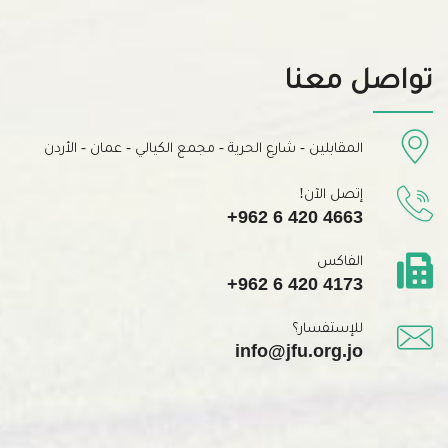
تواصل معنا
المقابلين - شارع الحرية - مجمع الكيالي - عمان - الأردن
إتصل الآن!
+962 6 420 4663
الفاكس
+962 6 420 4173
للإستفسار؟
info@jfu.org.jo