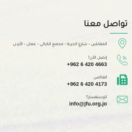
تواصل معنا
المقابلين - شارع الحرية - مجمع الكيالي - عمان - الأردن
إتصل الآن!
+962 6 420 4663
الفاكس
+962 6 420 4173
للإستفسار؟
info@jfu.org.jo