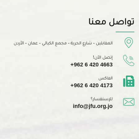
تواصل معنا
المقابلين - شارع الحرية - مجمع الكيالي - عمان - الأردن
إتصل الآن!
+962 6 420 4663
الفاكس
+962 6 420 4173
للإستفسار؟
info@jfu.org.jo