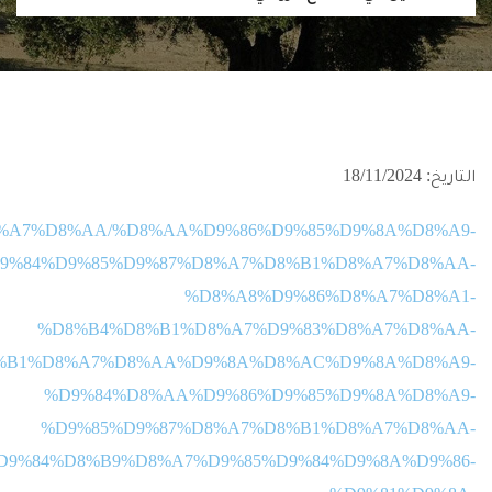
التاريخ: 18/11/2024
9%8A%D8%A7%D8%AA/%D8%AA%D9%86%D9%85%D9%8A%D8%A9-
9%84%D9%85%D9%87%D8%A7%D8%B1%D8%A7%D8%AA-
%D8%A8%D9%86%D8%A7%D8%A1-
%D8%B4%D8%B1%D8%A7%D9%83%D8%A7%D8%AA-
%B1%D8%A7%D8%AA%D9%8A%D8%AC%D9%8A%D8%A9-
%D9%84%D8%AA%D9%86%D9%85%D9%8A%D8%A9-
%D9%85%D9%87%D8%A7%D8%B1%D8%A7%D8%AA-
D9%84%D8%B9%D8%A7%D9%85%D9%84%D9%8A%D9%86-