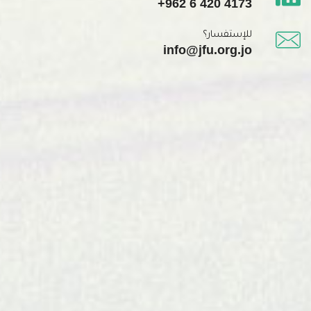
+962 6 420 4173
للإستفسار؟
info@jfu.org.jo