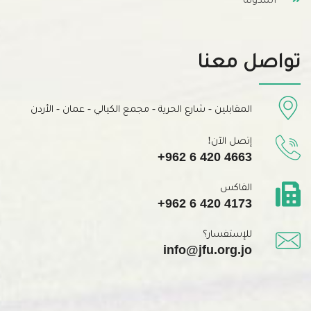
تواصل معنا
المقابلين - شارع الحرية - مجمع الكيالي - عمان - الأردن
إتصل الآن!
+962 6 420 4663
الفاكس
+962 6 420 4173
للإستفسار؟
info@jfu.org.jo