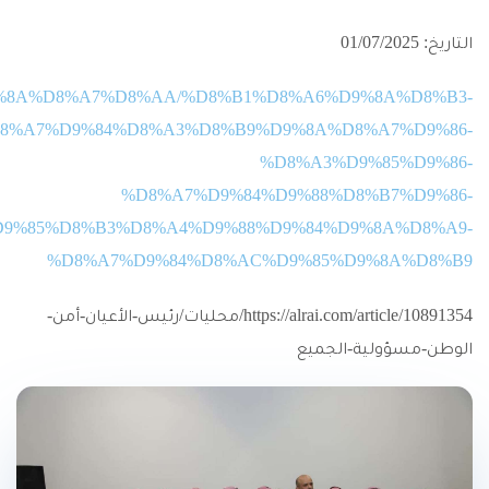
التاريخ: 01/07/2025
9%84%D9%8A%D8%A7%D8%AA/%D8%B1%D8%A6%D9%8A%D8%B3-
8%A7%D9%84%D8%A3%D8%B9%D9%8A%D8%A7%D9%86-
%D8%A3%D9%85%D9%86-
%D8%A7%D9%84%D9%88%D8%B7%D9%86-
D9%85%D8%B3%D8%A4%D9%88%D9%84%D9%8A%D8%A9-
%D8%A7%D9%84%D8%AC%D9%85%D9%8A%D8%B9
https://alrai.com/article/10891354/محليات/رئيس-الأعيان-أمن-
الوطن-مسؤولية-الجميع