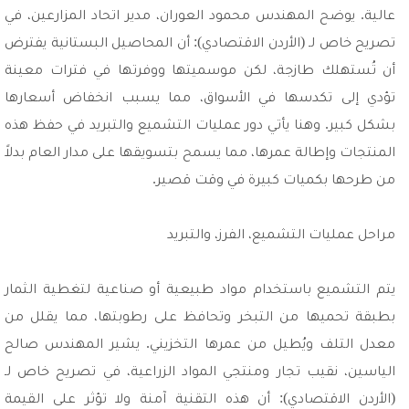
عالية. يوضح المهندس محمود العوران، مدير اتحاد المزارعين، في
تصريح خاص لـ (الأردن الاقتصادي): أن المحاصيل البستانية يفترض
أن تُستهلك طازجة، لكن موسميتها ووفرتها في فترات معينة
تؤدي إلى تكدسها في الأسواق، مما يسبب انخفاض أسعارها
بشكل كبير. وهنا يأتي دور عمليات التشميع والتبريد في حفظ هذه
المنتجات وإطالة عمرها، مما يسمح بتسويقها على مدار العام بدلاً
من طرحها بكميات كبيرة في وقت قصير.
مراحل عمليات التشميع، الفرز، والتبريد
يتم التشميع باستخدام مواد طبيعية أو صناعية لتغطية الثمار
بطبقة تحميها من التبخر وتحافظ على رطوبتها، مما يقلل من
معدل التلف ويُطيل من عمرها التخزيني. يشير المهندس صالح
الياسين، نقيب تجار ومنتجي المواد الزراعية، في تصريح خاص لـ
(الأردن الاقتصادي): أن هذه التقنية آمنة ولا تؤثر على القيمة