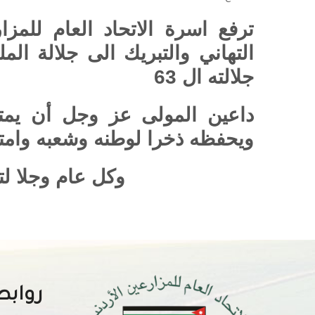
تر
فع
اسرة الاتحاد العام للمزا
التهاني والتبريك الى جلالة المل
جلالته ال 63
داعين المولى عز وجل أن يمتع
ويحفظه ذخرا لوطنه وشعبه وامت
وكل عام وجلا لت
روابط